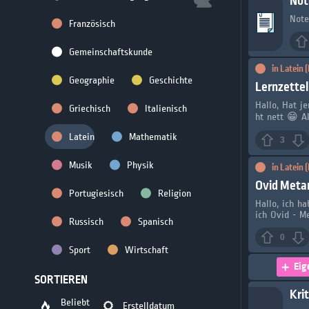
Not
Note
Französisch
Gemeinschaftskunde
in
Latein
Geographie
Geschichte
Lernzettel
Hallo, Hat j
Griechisch
Italienisch
ht nett 😁 Al
Latein
Mathematik
3
Musik
Physik
in
Latein
Ovid Meta
Portugiesisch
Religion
Hallo, ich h
ich Ovid - M
Russisch
Spanisch
0
Sport
Wirtschaft
Eig
SORTIEREN
Kri
Beliebt
Erstelldatum