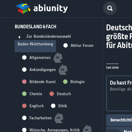
Deutsch
BUNDESLAND & FACH
größte 
Zur Bundesländerauswahl
für Abi
Baden-Württemberg
Abitur Forum
Allgemeines
Seit 2008
Ankündigungen
Bildende Kunst
Biologie
Du hast F
Beteilige di
Chemie
Deutsch
Englisch
Ethik
Facharbeiten
Benachticht
Wünsche, Anregungen, Kritik