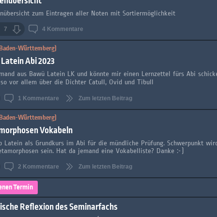
enübersicht
nübersicht zum Eintragen aller Noten mit Sortiermöglichkeit
7
4
Kommentare
 (Baden-Württemberg)
 Latein Abi 2023
emand aus Bawü Latein LK und könnte mir einen Lernzettel fürs Abi schic
so vor allem über die Dichter Catull, Ovid und Tibull
1
Kommentare
Zum letzten Beitrag
 (Baden-Württemberg)
morphosen Vokabeln
ab Latein als Grundkurs im Abi für die mündliche Prüfung. Schwerpunkt wir
etamorphosen sein. Hat da jemand eine Vokabelliste? Danke :-)
2
Kommentare
Zum letzten Beitrag
enen Termin
tische Reflexion des Seminarfachs