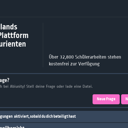
lands
Plattform
turienten
Über 32,800 Schülerarbeiten stehen
kostenfrei zur Verfügung
rage?
ch bei Abiunity! Stell deine Frage oder lade eine Datei.
Neue Frage
N
igungen
aktiviert, sobald du dich beteiligt hast