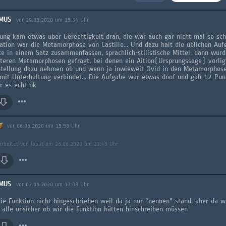
MUS
vor 29.05.2020 um 15:34 Uhr
ung kam etwas über Gerechtigkeit dran, die war auch gar nicht mal so sc
tation war die Metamorphose von Castillo... Und dazu halt die üblichen Aufg
te in einem Satz zusammenfassen, sprachlich-stilistische Mittel, dann wur
teren Metamorphosen gefragt, bei denen ein Aition(Ursprungssage) vorlig
tellung dazu nehmen ob und wenn ja inwieweit Ovid in den Metamorphose
it Unterhaltung verbindet... Die Aufgabe war etwas doof und gab 12 Pun
r es echt ok
vor 06.06.2020 um 15:58 Uhr
arbeitet von lapat am 26.06.2020 um 23:45 Uhr
MUS
vor 07.06.2020 um 17:03 Uhr
ie Funktion nicht hingeschrieben weil da ja nur "nennen" stand, aber da w
 alle unsicher ob wir die Funktion hätten hinschreiben müssen