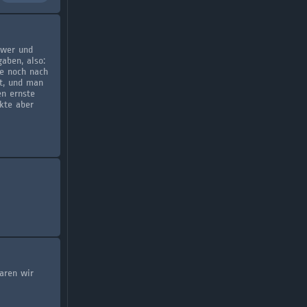
hwer und
aben, also:
de noch nach
t, und man
n ernste
kte aber
aren wir