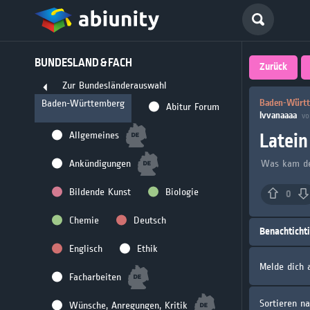
Deutsch
BUNDESLAND & FACH
größte 
Zurück
Zur Bundesländerauswahl
für Abi
Baden-Württe
Baden-Württemberg
Abitur Forum
Ivvanaaaa
vo
Seit 2008
Latein
Allgemeines
Ankündigungen
Was kam de
Bildende Kunst
Biologie
0
Chemie
Deutsch
Benachticht
Englisch
Ethik
Melde dich 
Facharbeiten
Sortieren n
Wünsche, Anregungen, Kritik