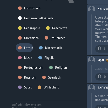
Französisch
ANONY
Übersetz
Gemeinschaftskunde
Interpre
Abschnit
Geographie
Geschichte
zwei wei
musste S
Themen m
Griechisch
Italienisch
sonst wa
Latein
Mathematik
3
Musik
Physik
lapat
Portugiesisch
Religion
Zuletzt be
0
Russisch
Spanisch
Sport
Wirtschaft
ANONY
Ne hab d
uns auch
Auf Abiunity werben