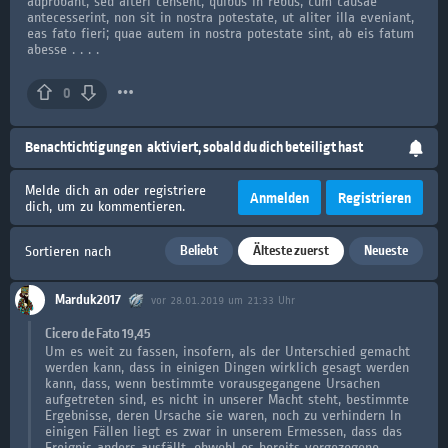
adprobant, sed alteri censent, quibus in rebus, cum causae
antecesserint, non sit in nostra potestate, ut aliter illa eveniant,
eas fato fieri; quae autem in nostra potestate sint, ab eis fatum
abesse . . . .
0
Benachtichtigungen
aktiviert, sobald du dich beteiligt hast
Melde dich an oder registriere
Anmelden
Registrieren
dich, um zu kommentieren.
Beliebt
Älteste zuerst
Neueste
Sortieren nach
Marduk2017
vor 28.01.2019 um 21:33 Uhr
Cicero de Fato 19,45
Um es weit zu fassen, insofern, als der Unterschied gemacht
werden kann, dass in einigen Dingen wirklich gesagt werden
kann, dass, wenn bestimmte vorausgegangene Ursachen
aufgetreten sind, es nicht in unserer Macht steht, bestimmte
Ergebnisse, deren Ursache sie waren, noch zu verhindern In
einigen Fällen liegt es zwar in unserem Ermessen, dass das
Ereignis anders ausfällt, obwohl es bereits vorgezogene