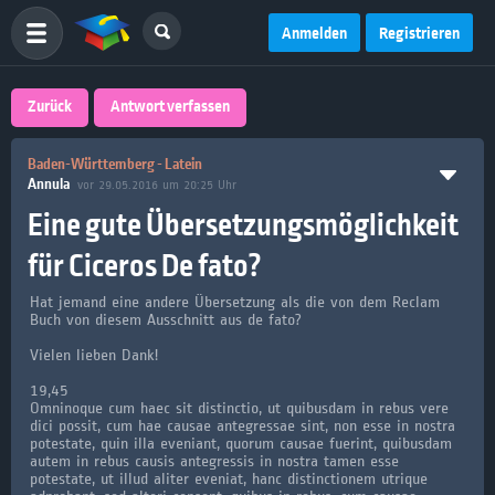
Anmelden
Registrieren
Zurück
Antwort verfassen
Baden-Württemberg - Latein
Annula
vor 29.05.2016 um 20:25 Uhr
Eine gute Übersetzungsmöglichkeit
für Ciceros De fato?
Hat jemand eine andere Übersetzung als die von dem Reclam
Buch von diesem Ausschnitt aus de fato?
Vielen lieben Dank!
19,45
Omninoque cum haec sit distinctio, ut quibusdam in rebus vere
dici possit, cum hae causae antegressae sint, non esse in nostra
potestate, quin illa eveniant, quorum causae fuerint, quibusdam
autem in rebus causis antegressis in nostra tamen esse
potestate, ut illud aliter eveniat, hanc distinctionem utrique