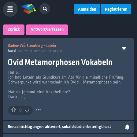
Anmelden
Registrieren
Zurück
Antwort verfassen
Baden-Württemberg - Latein
hassi
vor 27.01.2022 um 01:10 Uhr
Ovid Metamorphosen Vokabeln
Hallo,
ich hab Latein als Grundkurs im Abi für die mündliche Prüfung.
Schwerpunkt wird wahrscheinlich Ovid - Metamorphosen sein.
Hat da jemand eine Vokabelliste?
Danke :-)
0
Benachtichtigungen
aktiviert, sobald du dich beteiligt hast