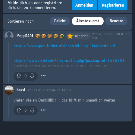
Melde dich an oder registriere
Anmelden
Registrieren
dich, um zu kommentieren.
Beliebt
Älteste zuerst
Neueste
Sortieren nach
vor 27.01.2022 um 01:53
Peppi2401
Supporter
Uhr
https://www.gym-luther-eisleben.bildung-...kursstufe.pdf
https://www2.klett.de/sixcms/list.php?pa...kapitel=1435893
Zuletzt bearbeitet von Peppi2401 am 27.01.2022 um 02:00 Uhr
0
hassi
vor 29.01.2022 um 21:18 Uhr
vielen vielen Dank!!!!!!! :-) das hilft mir unendlich weiter
0