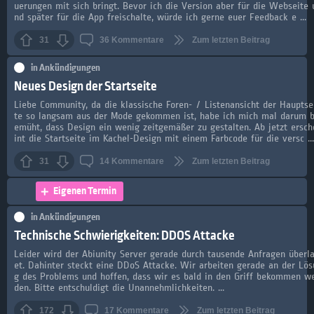
uerungen mit sich bringt. Bevor ich die Version aber für die Webseite 
nd später für die App freischalte, würde ich gerne euer Feedback e ...
31
36
Kommentare
Zum letzten Beitrag
in
Ankündigungen
Neues Design der Startseite
Liebe Community, da die klassische Foren- / Listenansicht der Hauptse
te so langsam aus der Mode gekommen ist, habe ich mich mal darum 
emüht, dass Design ein wenig zeitgemäßer zu gestalten. Ab jetzt ersch
int die Startseite im Kachel-Design mit einem Farbcode für die versc ...
31
14
Kommentare
Zum letzten Beitrag
Eigenen Termin
in
Ankündigungen
Technische Schwierigkeiten: DDOS Attacke
Leider wird der Abiunity Server gerade durch tausende Anfragen überla
et. Dahinter steckt eine DDoS Attacke. Wir arbeiten gerade an der Lös
g des Problems und hoffen, dass wir es bald in den Griff bekommen w
den. Bitte entschuldigt die Unannehmlichkeiten. ...
172
17
Kommentare
Zum letzten Beitrag