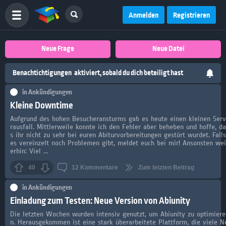
Anmelden
Registrieren
Neue Frage
Neue Datei
Benachtichtigungen
aktiviert, sobald du dich beteiligt hast
in
Ankündigungen
Kleine Downtime
Aufgrund des hohen Besucheransturms gab es heute einen kleinen Ser
rausfall. Mittlerweile konnte ich den Fehler aber beheben und hoffe, da
s ihr nicht zu sehr bei euren Abiturvorbereitungen gestört wurdet. Falls
es vereinzelt noch Problemen gibt, meldet euch bei mir! Ansonsten wei
erhin: Viel ...
40
12
Kommentare
Zum letzten Beitrag
in
Ankündigungen
Einladung zum Testen: Neue Version von Abiunity
Die letzten Wochen wurden intensiv genutzt, um Abiunity zu optimiere
n. Herausgekommen ist eine stark überarbeitete Plattform, die viele N