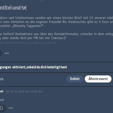
ntitel und 5€
ülern und Schülerinnen senden wir einen kleinen Brief mit 15 unserer ede
en zum Verteilen an die engsten Freunde! Als Dankeschön gibt es 5 Euro u
entitel ,,Abiunity Supporter“!
ns helfen? Kontaktiere uns über das Kontaktformular, schreibe in dem ent
g oder melde dich per PN bei mir (devian)!
eitet von devian am 28.11.2019 um 21:06 Uhr
igungen
aktiviert, sobald du dich beteiligt hast
Beliebt
Älteste zuerst
ach
ian
vor 01.12.2019 um 10:48 Uhr
ee!