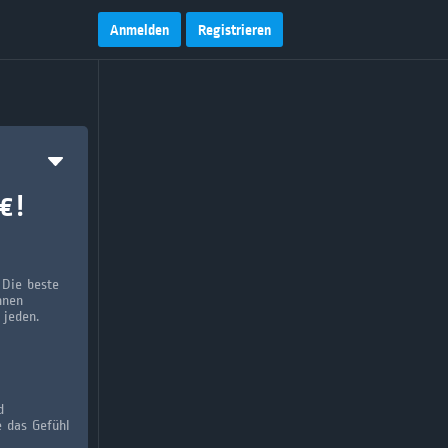
Anmelden
Registrieren
€ !
 Die beste
nnen
 jeden.
d
e das Gefühl