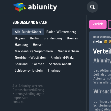
Deutsch
BUNDESLAND & FACH
größte 
Zurück
für Abi
Alle Bundesländer
Baden-Württemberg
Deutschlandw
Bayern
Berlin
Brandenburg
Bremen
devian
Seit 2008
Hamburg
Hessen
Vertei
Mecklenburg-Vorpommern
Niedersachsen
Nordrhein-Westfalen
Rheinland-Pfalz
Abiunit
Saarland
Sachsen
Sachsen-Anhalt
Schleswig-Holstein
Thüringen
Das Abitur 
Zeit also u
Abiunity nu
Wenn alle 
Auf Abiunity werben
Datenschutzerklärung
Wir such
Nutzungsbedingungen
Impressum
Du findest 
Kontakt
Schülerinne
haben; Abiu