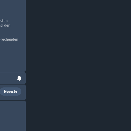
lsten
nd den
sprechenden
Neueste