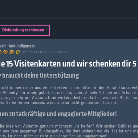
Über 32,800 Schülerarbeiten stehen
kostenfrei zur Verfügung
lands
Plattform
Diskussion geschlossen
turienten
eit - Ankündigungen
vor 28.11.2019 um 20:59 Uhr
le 15 Visitenkarten und wir schenken dir 5 
y braucht deine Unterstützung
rückt immer näher und viele stecken schon mitten in den Vorabiklausuren!
m Abiunity ein wenig publik zu machen; denn je mehr Schüler und Schüleri
tzen, je mehr am Austausch mitwirken, desto einfacher wird das Abitur für
das Selbe lernen müssen, warum dann nicht gemeinsam lernen?!
en 30 tatkräftige und engagierte Mitglieder!
die Idee von Abiunity gut und möchtest uns helfen? Wir suchen Schüler un
n aus dem gesamten Bundesgebiet, die dort wohnen wo viel los ist und di
nity ist noch nicht so richtig an ihrer Schule angekommen!