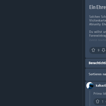
Ein Ehre
Solchen Sch
Visitenkart
Abiunity Ehr
Du willst u
Foreneintra
Zuletzt bearb
9
Benachticht
Sortieren n
kaibast
Prima Id
1