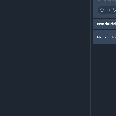
Abiturjahrgang
-3
Benachticht
Melde dich 