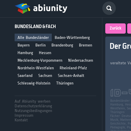
Deutsch
BUNDESLAND & FACH
größte 
Zurück
für Abi
Alle Bundesländer
Baden-Württemberg
Der Gr
Bayern
Berlin
Brandenburg
Bremen
Seit 2008
Hamburg
Hessen
Mecklenburg-Vorpommern
Niedersachsen
veraltete Ve
Nordrhein-Westfalen
Rheinland-Pfalz
Saarland
Sachsen
Sachsen-Anhalt
Schleswig-Holstein
Thüringen
ID-
Auf Abiunity werben
Bundesländer
Hamburg, Hess
Datenschutzerklärung
Westfalen, Saa
Nutzungsbedingungen
Thüringen
Impressum
Fächer:
Deutsc
Kontakt
Musik, Mathema
Geschichte, Po
Pädagogik, Psy