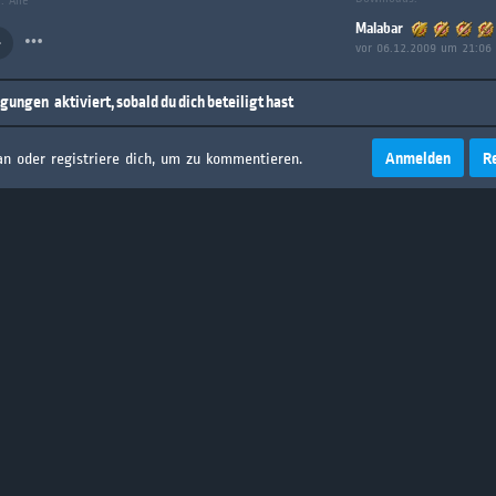
: Alle
Malabar
vor 06.12.2009 um 21:06
igungen
aktiviert, sobald du dich beteiligt hast
Anmelden
R
an oder registriere dich, um zu kommentieren.