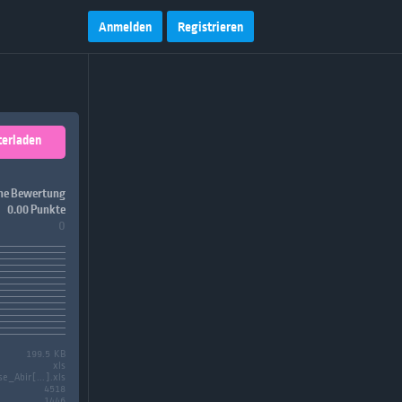
Anmelden
Registrieren
terladen
ne Bewertung
0.00 Punkte
0
199.5 KB
xls
e_Abir[...].xls
4518
1446