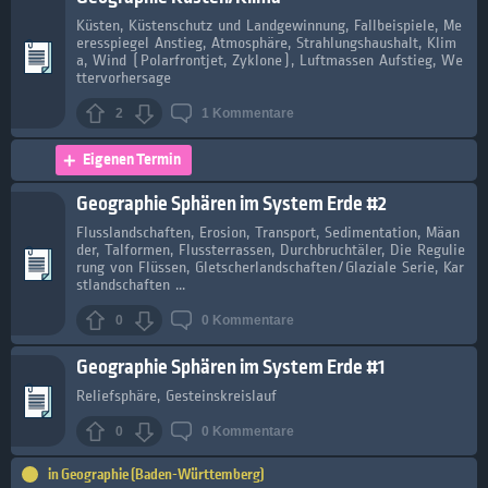
Küsten, Küstenschutz und Landgewinnung, Fallbeispiele, Me
eresspiegel Anstieg, Atmosphäre, Strahlungshaushalt, Klim
a, Wind (Polarfrontjet, Zyklone), Luftmassen Aufstieg, We
ttervorhersage
2
1
Kommentare
Eigenen Termin
Geographie Sphären im System Erde #2
Flusslandschaften, Erosion, Transport, Sedimentation, Mäan
der, Talformen, Flussterrassen, Durchbruchtäler, Die Regulie
rung von Flüssen, Gletscherlandschaften/Glaziale Serie, Kar
stlandschaften ...
0
0
Kommentare
Geographie Sphären im System Erde #1
Reliefsphäre, Gesteinskreislauf
0
0
Kommentare
in
Geographie (Baden-Württemberg)