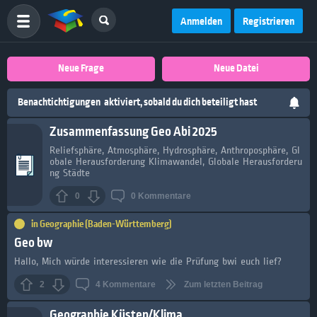
Anmelden
Registrieren
Neue Frage
Neue Datei
Benachtichtigungen
aktiviert, sobald du dich beteiligt hast
Zusammenfassung Geo Abi 2025
Reliefsphäre, Atmosphäre, Hydrosphäre, Anthroposphäre, Gl
obale Herausforderung Klimawandel, Globale Herausforderu
ng Städte
0
0
Kommentare
in
Geographie (Baden-Württemberg)
Geo bw
Hallo, Mich würde interessieren wie die Prüfung bwi euch lief?
2
4
Kommentare
Zum letzten Beitrag
Geographie Küsten/Klima