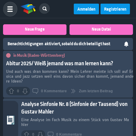
Anmelden
Registrieren
Neue Frage
Neue Datei
Benachtichtigungen
aktiviert, sobald du dich beteiligt hast
in
Musik (Baden-Württemberg)
Abitur 2025/ Weiß jemand was man lernen kann?
Und auch was dran kommen kann? Mein Lehrer meinte ich soll auf Er
oica und jazz setzen weil eins davon sicher dran kommt, jemand ande
re Ideen?
0
0
Kommentare
Zum letzten Beitrag
Analyse Sinfonie Nr. 8 (Sinfonie der Tausend) von
Gustav Mahler
Eine Analyse im Fach Musik zu einem Stück von Gustav Ma
hler
0
0
Kommentare