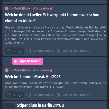
in
Musik (Baden-Württemberg)
Welche der aktuellen Schwerpunktthemen war schon
einmal im Abitur?
Heyyy, Ich habe eine kurze Frage für das Musik Abitur in Bw. Es gibt j
a 3 Schwerpunktthemen und 2 Aufgaben kommen aufjendfall dran. W
eiß jemand welche Themen (Bereiche der Schwerpunktthemen) scho
n einmal im Abitur dran kamen? Schwerpunktthemen sind soweit ich
weiß: Jazz Va ...
0
7
Kommentare
Zum letzten Beitrag
Eigenen Termin
in
Musik (Baden-Württemberg)
Welche Themen Musik Abi 2023
Was kam beim Thema Variation im Abi 2023 dran? Wir hatten nur d
ie Johannespassion und Jazz zur Auswahl
1
2
Kommentare
Zum letzten Beitrag
Stipendium in Berlin 24YOU