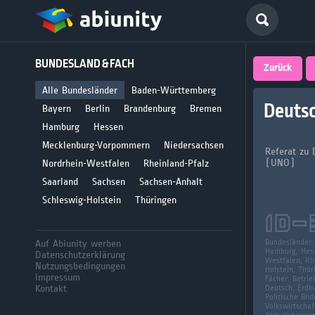
Deutsch
BUNDESLAND & FACH
größte 
Zurück
für Abi
Alle Bundesländer
Baden-Württemberg
Deutsc
Bayern
Berlin
Brandenburg
Bremen
Seit 2008
Hamburg
Hessen
Mecklenburg-Vorpommern
Niedersachsen
Referat zu 
(UNO)
Nordrhein-Westfalen
Rheinland-Pfalz
Saarland
Sachsen
Sachsen-Anhalt
Schleswig-Holstein
Thüringen
ID-
Auf Abiunity werben
Bundesländer
Hamburg, Hess
Datenschutzerklärung
Westfalen, Rhe
Nutzungsbedingungen
Holstein, Thür
Impressum
Fächer:
Betrie
Kontakt
Deutsch, Erdku
Politische Bil
Volkswirtschaf