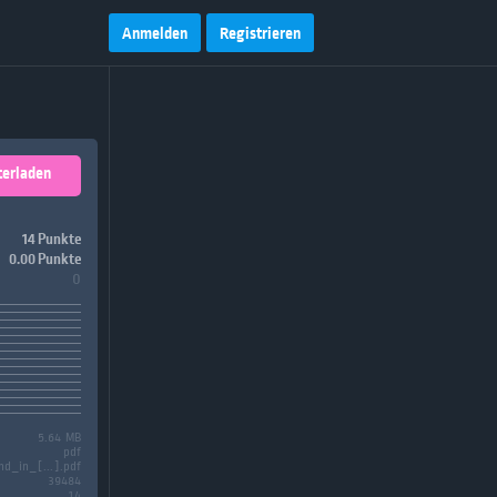
Anmelden
Registrieren
terladen
14 Punkte
0.00 Punkte
0
5.64 MB
pdf
nd_in_[...].pdf
39484
14