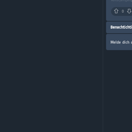
Abiturjahrgan
0
Benachticht
Melde dich 