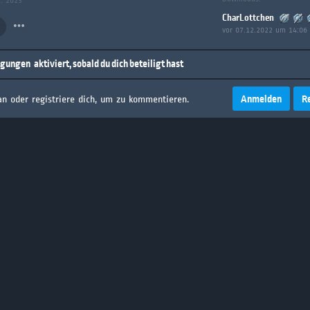
g: 2023
CharLottchen
vor 07.12.2022 um 14:06
igungen
aktiviert, sobald du dich beteiligt hast
Anmelden
R
an oder registriere dich, um zu kommentieren.