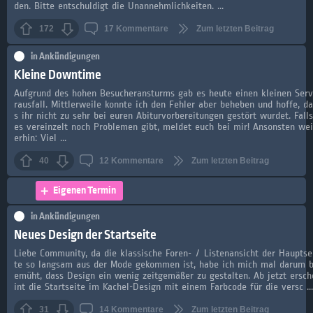
den. Bitte entschuldigt die Unannehmlichkeiten. ...
172
17
Kommentare
Zum letzten Beitrag
in
Ankündigungen
Kleine Downtime
Aufgrund des hohen Besucheransturms gab es heute einen kleinen Ser
rausfall. Mittlerweile konnte ich den Fehler aber beheben und hoffe, da
s ihr nicht zu sehr bei euren Abiturvorbereitungen gestört wurdet. Falls
es vereinzelt noch Problemen gibt, meldet euch bei mir! Ansonsten wei
erhin: Viel ...
40
12
Kommentare
Zum letzten Beitrag
Eigenen Termin
in
Ankündigungen
Neues Design der Startseite
Liebe Community, da die klassische Foren- / Listenansicht der Hauptse
te so langsam aus der Mode gekommen ist, habe ich mich mal darum 
emüht, dass Design ein wenig zeitgemäßer zu gestalten. Ab jetzt ersch
int die Startseite im Kachel-Design mit einem Farbcode für die versc ...
31
14
Kommentare
Zum letzten Beitrag