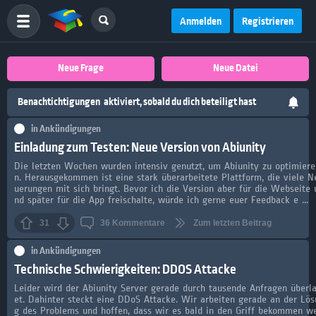
Anmelden
Registrieren
Neue Frage
Neue Datei
Benachtichtigungen
aktiviert, sobald du dich beteiligt hast
in
Ankündigungen
Einladung zum Testen: Neue Version von Abiunity
Die letzten Wochen wurden intensiv genutzt, um Abiunity zu optimiere
n. Herausgekommen ist eine stark überarbeitete Plattform, die viele N
uerungen mit sich bringt. Bevor ich die Version aber für die Webseite 
nd später für die App freischalte, würde ich gerne euer Feedback e ...
31
36
Kommentare
Zum letzten Beitrag
in
Ankündigungen
Technische Schwierigkeiten: DDOS Attacke
Leider wird der Abiunity Server gerade durch tausende Anfragen überla
et. Dahinter steckt eine DDoS Attacke. Wir arbeiten gerade an der Lös
g des Problems und hoffen, dass wir es bald in den Griff bekommen w