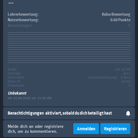
Lehrerbewertung:
Keine Bewertung
Nutzerbewertung:
0.00 Punkte
Bewertungen:
0
Größe:
251.18 KB
Dateityp:
docx
Dateiname:
Zusammenfassung[...].docx
Datei-ID:
40290
Downloads:
0
Unbekannt
vor 02.06.2026 um 23:39 Uhr
Benachtichtigungen
aktiviert, sobald du dich beteiligt hast
Melde dich an oder registriere
Anmelden
Registrieren
dich, um zu kommentieren.