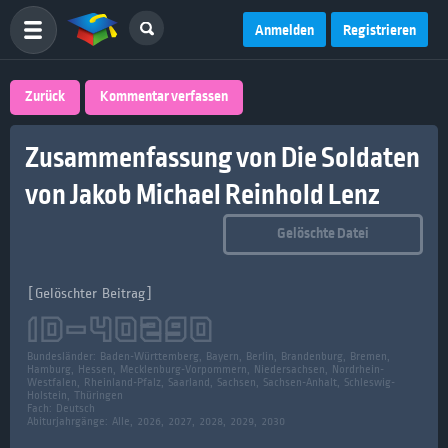
Anmelden
Registrieren
Zurück
Kommentar verfassen
Zusammenfassung von Die Soldaten
von Jakob Michael Reinhold Lenz
Gelöschte Datei
[Gelöschter Beitrag]
ID-
40290
Bundesländer:
Baden-Württemberg, Bayern, Berlin, Brandenburg, Bremen,
Hamburg, Hessen, Mecklenburg-Vorpommern, Niedersachsen, Nordrhein-
Westfalen, Rheinland-Pfalz, Saarland, Sachsen, Sachsen-Anhalt, Schleswig-
Holstein, Thüringen
Fach:
Deutsch
Abiturjahrgänge: Alle, 2026, 2027, 2028, 2029, 2030