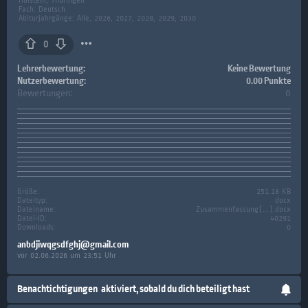
Holstein, Thüringen
Fach:
Deutsch
Abiturjahrgänge: Alle, 2026, 2027, 2028, 2029, 2030
0
Lehrerbewertung:
Keine Bewertung
Nutzerbewertung:
0.00 Punkte
Bewertungen:
0
Größe:
251.18 KB
Dateityp:
docx
Dateiname:
Zusammenfassung[...].docx
Datei-ID:
40291
Downloads:
0
anbdjiwqgsdfghj@gmail.com
vor 02.06.2026 um 23:51 Uhr
Benachtichtigungen
aktiviert, sobald du dich beteiligt hast