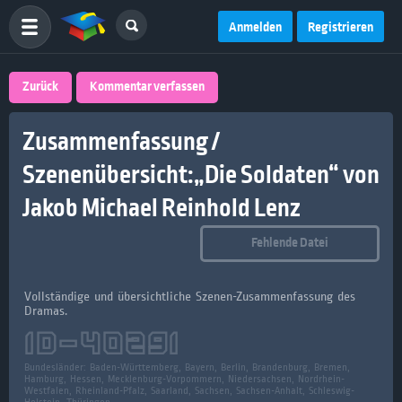
Anmelden
Registrieren
Zurück
Kommentar verfassen
Zusammenfassung /
Szenenübersicht:„Die Soldaten“ von
Jakob Michael Reinhold Lenz
Fehlende Datei
Vollständige und übersichtliche Szenen-Zusammenfassung des
Dramas.
ID-
40291
Bundesländer:
Baden-Württemberg, Bayern, Berlin, Brandenburg, Bremen,
Hamburg, Hessen, Mecklenburg-Vorpommern, Niedersachsen, Nordrhein-
Westfalen, Rheinland-Pfalz, Saarland, Sachsen, Sachsen-Anhalt, Schleswig-