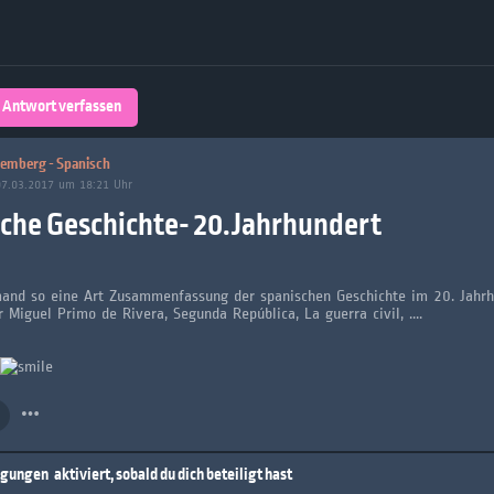
Über 32,800 Schülerarbeiten stehen
kostenfrei zur Verfügung
lands
Plattform
Antwort verfassen
turienten
emberg - Spanisch
07.03.2017 um 18:21 Uhr
che Geschichte- 20.Jahrhundert
mand so eine Art Zusammenfassung der spanischen Geschichte im 20. Jahrh
 Miguel Primo de Rivera, Segunda República, La guerra civil, ....
igungen
aktiviert, sobald du dich beteiligt hast