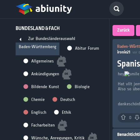
Deutsch
BUNDESLAND & FACH
größte 
Zurück
Zur Bundesländerauswahl
für Abi
Baden-Württ
Baden-Württemberg
Abitur Forum
ironie21
vor 
Seit 2008
Spanis
Allgemeines
Ankündigungen
hey
Hat vllt je
Bildende Kunst
Biologie
Also so über
Chemie
Deutsch
dankeschön!
Englisch
Ethik
0
Facharbeiten
Benachticht
Wünsche, Anregungen, Kritik