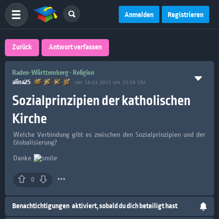
Anmelden
Registrieren
Zurück
Antwort verfassen
Baden-Württemberg - Religion
alina25
vor 19.03.2022 um 23:09 Uhr
Sozialprinzipien der katholischen
Kirche
Welche Verbindung gibt es zwischen den Sozialprinzipien und der
Globalisierung?
Danke
0
Benachtichtigungen
aktiviert, sobald du dich beteiligt hast