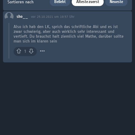
Beliebt
Älteste zuerst
Neueste
Sortieren nach
sho__
vor 25.10.2021 um 19:57 Uhr
Also ich hab den LK, sprich das schriftliche Abi und es ist
zwar schwierig, aber auch wirklich sehr interessant und
vertieft. Du brauchst halt ziemlich viel Mathe, darüber sollte
man sich im klaren sein
1