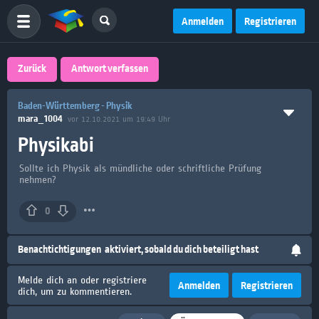
Anmelden
Registrieren
Zurück
Antwort verfassen
Baden-Württemberg - Physik
mara_1004
vor 12.10.2021 um 19:49 Uhr
Physikabi
Sollte ich Physik als mündliche oder schriftliche Prüfung
nehmen?
0
Benachtichtigungen
aktiviert, sobald du dich beteiligt hast
Melde dich an oder registriere
Anmelden
Registrieren
dich, um zu kommentieren.