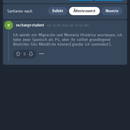
Beliebt
Älteste zuerst
Neueste
Sortieren nach
exchange student
vor 11.05.2022 um 22:46 Uhr
Ich würde mir Migración und Memoria Histórica anschauen, ich
habe zwar Spanisch als P4, aber ihr solltet grundlegend
Ähnliches fürs Mündliche können(glaube ich zumindest).
0