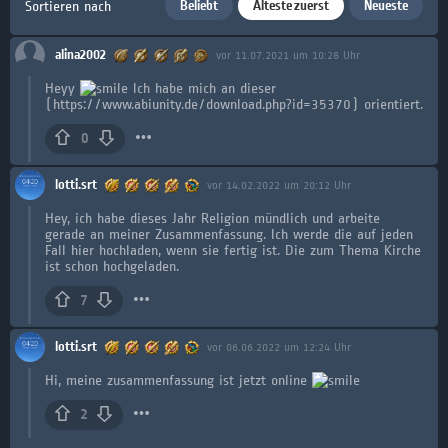
Beliebt
Älteste zuerst
Neueste
Sortieren nach
alina2002
vor 11.07.2021 um 10:28 Uhr
Heyy
Ich habe mich an dieser
(https://www.abiunity.de/download.php?id=35370) orientiert.
0
lotti.srt
vor 14.02.2022 um 20:12 Uhr
Hey, ich habe dieses Jahr Religion mündlich und arbeite
gerade an meiner Zusammenfassung. Ich werde die auf jeden
Fall hier hochladen, wenn sie fertig ist. Die zum Thema Kirche
ist schon hochgeladen.
7
lotti.srt
vor 06.06.2022 um 12:24 Uhr
Hi, meine zusammenfassung ist jetzt online
2