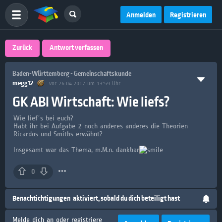
Anmelden
Registrieren
Zurück
Antwort verfassen
Baden-Württemberg - Gemeinschaftskunde
megg12
vor 26.04.2017 um 13:59 Uhr
GK ABI Wirtschaft: Wie liefs?
Wie lief´s bei euch?
Habt ihr bei Aufgabe 2 noch anderes anderes die Theorien
Ricardos und Smiths erwähnt?
Insgesamt war das Thema, m.M.n. dankbar
0
Benachtichtigungen
aktiviert, sobald du dich beteiligt hast
Melde dich an oder registriere