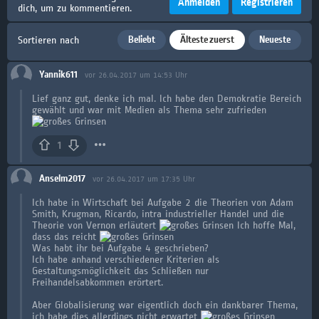
Anmelden
Registrieren
dich, um zu kommentieren.
Beliebt
Älteste zuerst
Neueste
Sortieren nach
Yannik611
vor 26.04.2017 um 14:53 Uhr
Lief ganz gut, denke ich mal. Ich habe den Demokratie Bereich
gewählt und war mit Medien als Thema sehr zufrieden
1
Anselm2017
vor 26.04.2017 um 17:35 Uhr
Ich habe in Wirtschaft bei Aufgabe 2 die Theorien von Adam
Smith, Krugman, Ricardo, intra industrieller Handel und die
Theorie von Vernon erläutert
Ich hoffe Mal,
dass das reicht
Was habt ihr bei Aufgabe 4 geschrieben?
Ich habe anhand verschiedener Kriterien als
Gestaltungsmöglichkeit das Schließen nur
Freihandelsabkommen erörtert.
Aber Globalisierung war eigentlich doch ein dankbarer Thema,
ich habe dies allerdings nicht erwartet