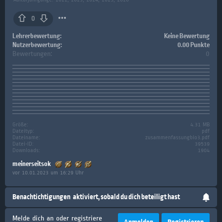
0
Lehrerbewertung:
Keine Bewertung
Nutzerbewertung:
0.00 Punkte
Bewertungen:
0
Größe:
4.31 MB
Dateityp:
pdf
Dateiname:
zusammenfassungbio3.pdf
Datei-ID:
39539
Downloads:
1904
meinerseitsok
vor 10.01.2023 um 16:29 Uhr
Benachtichtigungen
aktiviert, sobald du dich beteiligt hast
Melde dich an oder registriere