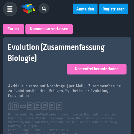
Anmelden
Registrieren
Zurück
Kommentar verfassen
Evolution (Zusammenfassung
Biologie)
Kostenfrei herunterladen
Aktklausur gerne auf Nachfrage (per Mail). Zusammenfassung
zu Evolutionstheorien, Belegen, Synthetischer Evolution,
Koevolution
ID-
39539
Bundesländer:
Baden-Württemberg, Bayern, Berlin, Brandenburg, Bremen,
Hamburg, Hessen, Mecklenburg-Vorpommern, Niedersachsen, Nordrhein-
Westfalen, Rheinland-Pfalz, Saarland, Sachsen, Sachsen-Anhalt, Schleswig-
Holstein, Thüringen
Fächer:
Biologie, Chemie, Umwelttechnik
Abiturjahrgänge: 2022, 2023, 2024, 2025, 2026