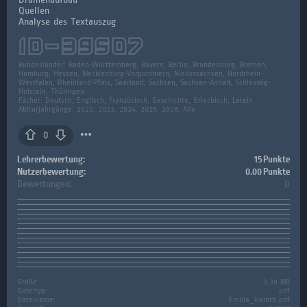
Quellen
Analyse des Textauszug
ID-
39507
Bundesländer:
Baden-Württemberg, Bayern, Berlin, Brandenburg, Bremen,
Hamburg, Hessen, Mecklenburg-Vorpommern, Niedersachsen, Nordrhein-
Westfalen, Rheinland-Pfalz, Saarland, Sachsen, Sachsen-Anhalt, Schleswig-
Holstein, Thüringen
Fächer:
Deutsch, Englisch, Französisch, Geschichte, Griechisch, Latein
Abiturjahrgänge: 2022, 2023, 2024, 2025, 2026, Alle
0
Lehrerbewertung:
15 Punkte
Nutzerbewertung:
0.00 Punkte
Bewertungen:
0
Größe:
3.38 MB
Dateityp:
pdf
Dateiname:
Emilia_Galotti.pdf