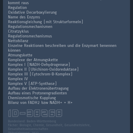
kommt raus
Regulation
Oxidative Decarboxylierung
Name des Enzyms
Reaktionsgleichung (mit Strukturformeln)
Regulationsmechanismen
Citratzyklus
Regulationsmechanismus
Nettobilanz
Einzelne Reaktionen beschreiben und die Enzymart benennen
können
Atmungskette
Komplexe der Atmungskette
Komplex I (NADH-Dehydrogenase)
Komplex II (Ubichinon-Oxidoreduktase)
Komplex III (Cytochrom-B-Komplex)
Komplex IV
Komplex V (ATP-Synthase)
Aufbau der Elektronenübertragung
Aufbau eines Protonengradienten
Chemiosmotische Kupplung
Bilanz von FADH2 bzw NADH+ + H+
ID-
38268
Bundesland:
Baden-Württemberg
Fächer:
Biologie, Chemie, Gesundheit, Gesundheitslehre,
Gesundheitswissenschaften
Abiturjahrgang: 2022