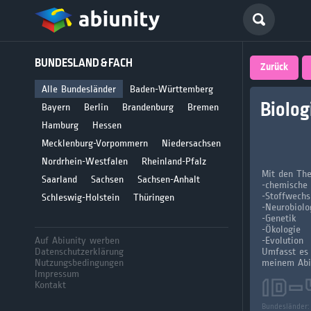
Deutsch
BUNDESLAND & FACH
größte 
Zurück
für Abi
Alle Bundesländer
Baden-Württemberg
Biolog
Bayern
Berlin
Brandenburg
Bremen
Seit 2008
Hamburg
Hessen
Mecklenburg-Vorpommern
Niedersachsen
Nordrhein-Westfalen
Rheinland-Pfalz
Mit den Th
Saarland
Sachsen
Sachsen-Anhalt
-chemische
-Stoffwechs
Schleswig-Holstein
Thüringen
-Neurobiolo
-Genetik
-Ökologie
Auf Abiunity werben
-Evolution
Datenschutzerklärung
Umfasst es 
Nutzungsbedingungen
meinem Abit
Impressum
ID-
Kontakt
Bundesländer