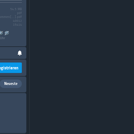
54.5 MB
pdf
ammen[...].pdf
40012
15414
 Uhr
egistrieren
Neueste