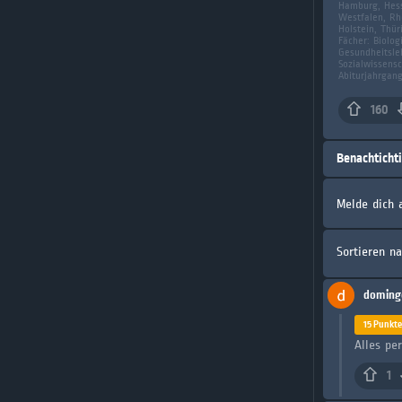
Hamburg, Hess
Westfalen, Rhe
Holstein, Thür
Fächer:
Biolog
Gesundheitsle
Sozialwissensc
Abiturjahrgan
160
Benachticht
Melde dich 
Sortieren n
doming
15 Punkte
Alles pe
1