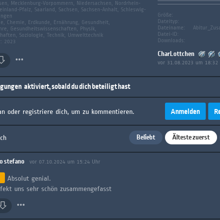
en, Mecklenburg-Vorpommern, Niedersachsen, Nordrhein-
inland-Pfalz, Saarland, Sachsen, Sachsen-Anhalt, Schleswig-
Größe:
ingen
Dateityp:
ie, Chemie, Erdkunde, Ernährung, Gesundheit,
Dateiname:
Abitur_Zus
hre, Gesundheitswissenschaften, Physik,
Datei-ID:
haften, Soziologie, Technik, Umwelttechnik
Downloads:
g: 2023
CharLottchen
vor 31.08.2023 um 18:32
igungen
aktiviert, sobald du dich beteiligt hast
Anmelden
R
an oder registriere dich, um zu kommentieren.
Beliebt
Älteste zuerst
ach
o stefano
vor 07.10.2024 um 15:24 Uhr
Absolut genial.
rfekt uns sehr schön zusammengefasst