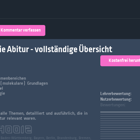
Über 32,800 Schülerarbeiten stehen
kostenfrei zur Verfügung
lands
Plattform
Kommentar verfassen
turienten
ie Abitur - vollständige Übersicht
Kostenfrei herun
emenbereichen
 (molekulare) Grundlagen
el
gie
Lehrerbewertung:
Nutzerbewertung:
Bewertungen:
alle Themen, detailliert und ausführlich, die in
ur relevant waren.
40012
:
Baden-Württemberg, Bayern, Berlin, Brandenburg, Bremen,