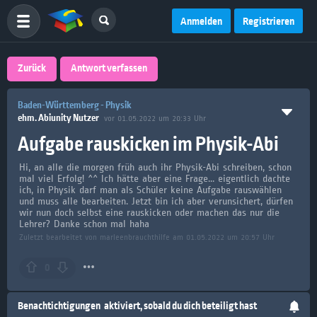
Anmelden
Registrieren
Zurück
Antwort verfassen
Baden-Württemberg - Physik
ehm. Abiunity Nutzer
vor 01.05.2022 um 20:33 Uhr
Aufgabe rauskicken im Physik-Abi
Hi, an alle die morgen früh auch ihr Physik-Abi schreiben, schon
mal viel Erfolg! ^^ Ich hätte aber eine Frage... eigentlich dachte
ich, in Physik darf man als Schüler keine Aufgabe rauswählen
und muss alle bearbeiten. Jetzt bin ich aber verunsichert, dürfen
wir nun doch selbst eine rauskicken oder machen das nur die
Lehrer? Danke schon mal haha
Zuletzt bearbeitet von marleenbrauchthilfe am 01.05.2022 um 20:57 Uhr
0
Benachtichtigungen
aktiviert, sobald du dich beteiligt hast