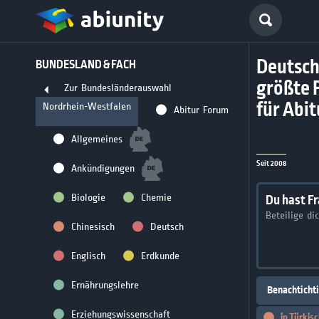
Deutsch
BUNDESLAND & FACH
größte 
Zur Bundesländerauswahl
für Abi
Nordrhein-Westfalen
Abitur Forum
Allgemeines
Seit 2008
Ankündigungen
Biologie
Chemie
Du hast F
Beteilige di
Chinesisch
Deutsch
Englisch
Erdkunde
Ernährungslehre
Benachticht
Erziehungswissenschaft
in
Türkisc