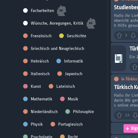
Studienber
Facharbeiten
Hallo ihr Li
nbericht anf
Wünsche, Anregungen, Kritik
h Hilfe gesuc
Französisch
Geschichte
3
Tür
Griechisch und Neugriechisch
Ein 
Hebräisch
Informatik
Italienisch
Japanisch
in
Türkisc
Türkisch K
Kunst
Lateinisch
Hallo ihr Li
Mathematik
Musik
darin Abi ge
s online etwa
Niederländisch
Philosophie
13
Physik
Portugiesisch
Eig
Psychologie
Recht