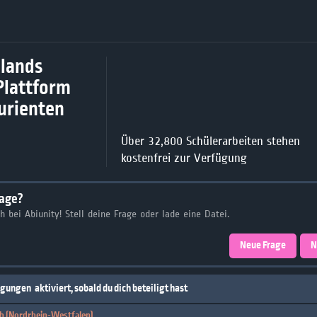
lands
Plattform
turienten
Über 32,800 Schülerarbeiten stehen
kostenfrei zur Verfügung
rage?
ch bei Abiunity! Stell deine Frage oder lade eine Datei.
Neue Frage
N
igungen
aktiviert, sobald du dich beteiligt hast
h (Nordrhein-Westfalen)