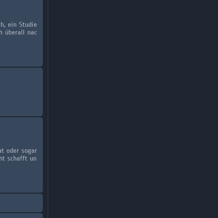
h, ein Studie
h überall nac
at oder sogar
ht schafft un