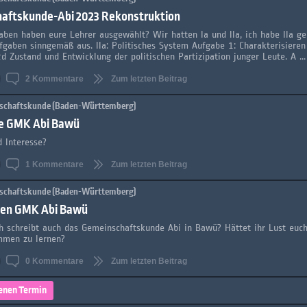
aftskunde-Abi 2023 Rekonstruktion
ben haben eure Lehrer ausgewählt? Wir hatten Ia und IIa, ich habe IIa 
fgaben sinngemäß aus. IIa: Politisches System Aufgabe 1: Charakterisieren
d Zustand und Entwicklung der politischen Partizipation junger Leute. A ...
2
Kommentare
Zum letzten Beitrag
schaftskunde (Baden-Württemberg)
e GMK Abi Bawü
 Interesse?
1
Kommentare
Zum letzten Beitrag
schaftskunde (Baden-Württemberg)
en GMK Abi Bawü
 schreibt auch das Gemeinschaftskunde Abi in Bawü? Hättet ihr Lust euc
mmen zu lernen?
0
Kommentare
Zum letzten Beitrag
enen Termin