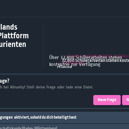
lands
Plattform
turienten
Über 32,800 Schülerarbeiten stehen
kostenfrei zur Verfügung
rage?
ch bei Abiunity! Stell deine Frage oder lade eine Datei.
Neue Frage
N
igungen
aktiviert, sobald du dich beteiligt hast
schaftskunde (Baden-Württemberg)