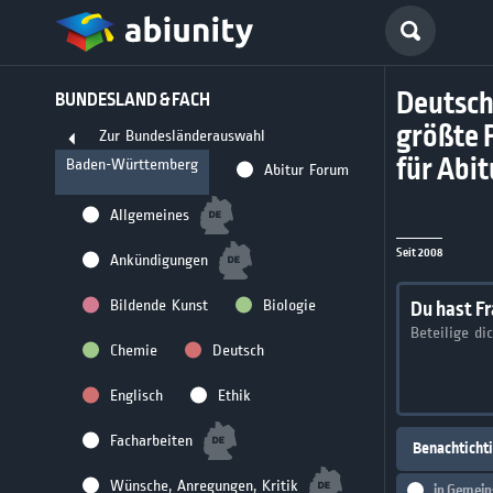
Deutsch
BUNDESLAND & FACH
größte 
Zur Bundesländerauswahl
für Abi
Baden-Württemberg
Abitur Forum
Allgemeines
Seit 2008
Ankündigungen
Bildende Kunst
Biologie
Du hast F
Beteilige di
Chemie
Deutsch
Englisch
Ethik
Facharbeiten
Benachticht
Wünsche, Anregungen, Kritik
in
Gemein