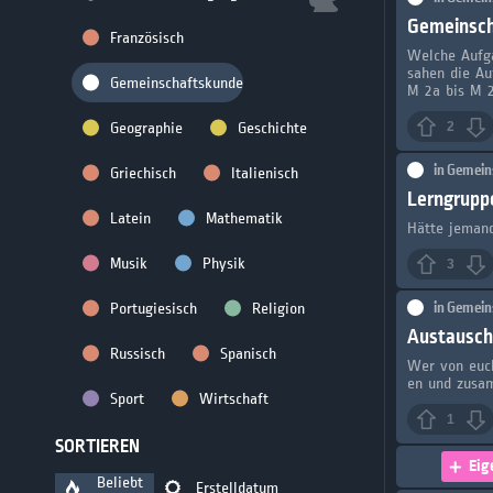
Gemeinsch
Französisch
Welche Aufga
sahen die Au
Gemeinschaftskunde
M 2a bis M 2
Geographie
Geschichte
2
in
Gemein
Griechisch
Italienisch
Lerngrupp
Latein
Mathematik
Hätte jemand
Musik
Physik
3
in
Gemein
Portugiesisch
Religion
Austausch
Russisch
Spanisch
Wer von euch
en und zusa
Sport
Wirtschaft
1
SORTIEREN
Eig
Beliebt
Erstelldatum