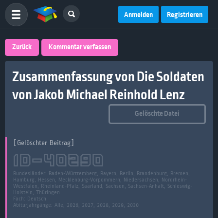
Anmelden
Registrieren
Zurück
Kommentar verfassen
Zusammenfassung von Die Soldaten
von Jakob Michael Reinhold Lenz
Gelöschte Datei
[Gelöschter Beitrag]
ID-
40290
Bundesländer:
Baden-Württemberg, Bayern, Berlin, Brandenburg, Bremen,
Hamburg, Hessen, Mecklenburg-Vorpommern, Niedersachsen, Nordrhein-
Westfalen, Rheinland-Pfalz, Saarland, Sachsen, Sachsen-Anhalt, Schleswig-
Holstein, Thüringen
Fach:
Deutsch
Abiturjahrgänge: Alle, 2026, 2027, 2028, 2029, 2030