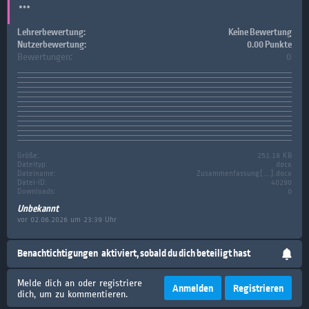
Lehrerbewertung:
Keine Bewertung
Nutzerbewertung:
0.00 Punkte
Bewertungen:
0
Größe:
251.18 KB
Dateityp:
docx
Dateiname:
Zusammenfassung[...].docx
Datei-ID:
40290
Downloads:
0
Unbekannt
vor 02.06.2026 um 23:39 Uhr
Benachtichtigungen
aktiviert, sobald du dich beteiligt hast
Melde dich an oder registriere
Anmelden
Registrieren
dich, um zu kommentieren.