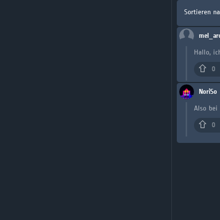
Sortieren n
mel_ar
Hallo, i
0
NoriSo
Also bei
0