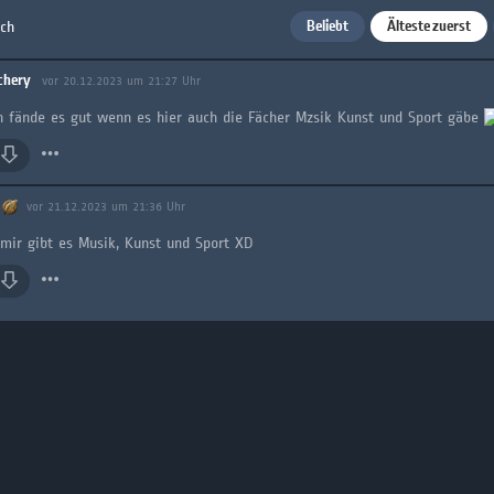
Beliebt
Älteste zuerst
ach
chery
vor 20.12.2023 um 21:27 Uhr
ch fände es gut wenn es hier auch die Fächer Mzsik Kunst und Sport gäbe
vor 21.12.2023 um 21:36 Uhr
 mir gibt es Musik, Kunst und Sport XD