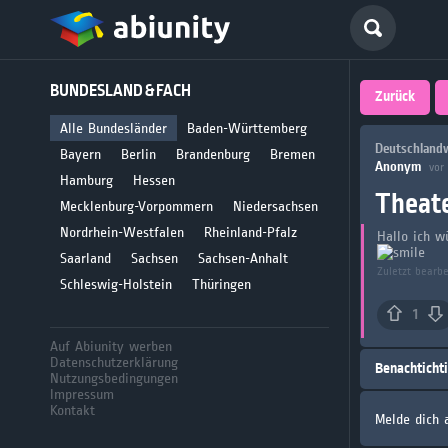
Deutsch
BUNDESLAND & FACH
größte 
Zurück
für Abi
Alle Bundesländer
Baden-Württemberg
Deutschlandw
Bayern
Berlin
Brandenburg
Bremen
Anonym
vor
Seit 2008
Hamburg
Hessen
Theat
Mecklenburg-Vorpommern
Niedersachsen
Nordrhein-Westfalen
Rheinland-Pfalz
Hallo ich w
Saarland
Sachsen
Sachsen-Anhalt
Zuletzt bearb
Schleswig-Holstein
Thüringen
1
Auf Abiunity werben
Datenschutzerklärung
Benachticht
Nutzungsbedingungen
Impressum
Kontakt
Melde dich 