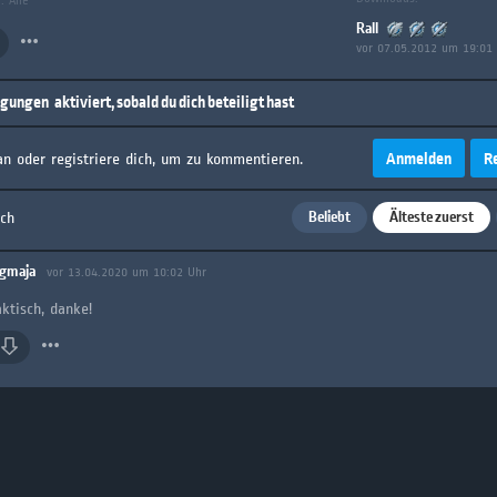
: Alle
Rall
vor 07.05.2012 um 19:01
igungen
aktiviert, sobald du dich beteiligt hast
Anmelden
R
an oder registriere dich, um zu kommentieren.
Beliebt
Älteste zuerst
ach
ngmaja
vor 13.04.2020 um 10:02 Uhr
ktisch, danke!