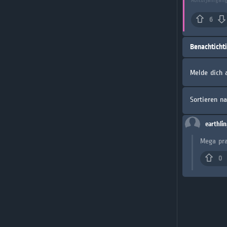
Abiturjahrgang
6
Benachticht
Melde dich 
Sortieren n
earthli
Mega pra
0