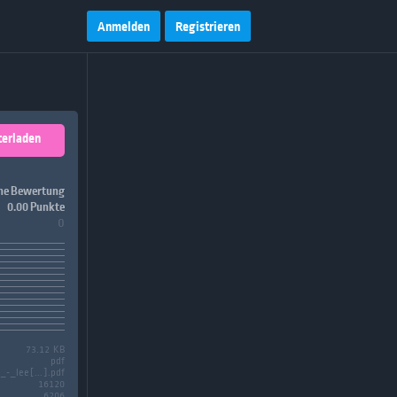
Anmelden
Registrieren
terladen
ne Bewertung
0.00 Punkte
0
73.12 KB
pdf
_-_lee[...].pdf
16120
6206