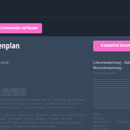
Über 32,800 Schülerarbeiten stehen
kostenfrei zur Verfügung
lands
Plattform
Kommentar verfassen
turienten
enplan
Kostenfrei herun
sicht
Lehrerbewertung:
Kei
Nutzerbewertung:
Bewertungen:
16120
:
Baden-Württemberg, Bayern, Berlin, Brandenburg, Bremen,
en, Mecklenburg-Vorpommern, Niedersachsen, Nordrhein-
rland, Sachsen, Sachsen-Anhalt, Schleswig-Holstein,
Größe:
h, Englisch, Französisch, Spanisch, Griechisch, Latein, Kunst,
Dateityp:
tik, Informatik, Physik, Biologie, Chemie, Technik,
Dateiname:
sonstiges
litik, Religion, Philosophie, Werte und Normen, Erdkunde,
Datei-ID:
chologie, Ernährung, Sport, Wirtschaft
Downloads: