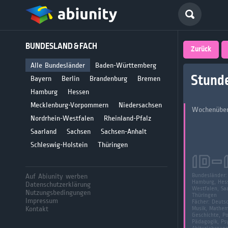
Deutsch
BUNDESLAND & FACH
größte 
Zurück
für Abi
Alle Bundesländer
Baden-Württemberg
Stund
Bayern
Berlin
Brandenburg
Bremen
Seit 2008
Hamburg
Hessen
Mecklenburg-Vorpommern
Niedersachsen
Wochenüber
Nordrhein-Westfalen
Rheinland-Pfalz
Saarland
Sachsen
Sachsen-Anhalt
Schleswig-Holstein
Thüringen
ID-
Auf Abiunity werben
Bundesländer
Hamburg, Hess
Datenschutzerklärung
Westfalen, Saa
Nutzungsbedingungen
Thüringen
Impressum
Fächer:
Deutsc
Kontakt
Musik, Mathema
Geschichte, Po
Pädagogik, Psy