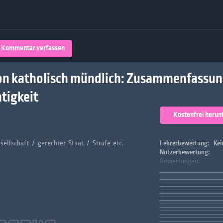
Über 32,800 Schülerarbeiten stehen
kostenfrei zur Verfügung
lands
Plattform
Kommentar verfassen
turienten
on katholisch mündlich: Zusammenfassu
tigkeit
Kostenfrei herun
sellschaft / gerechter Staat / Strafe etc.
Lehrerbewertung:
Kei
Nutzerbewertung:
Bewertungen: