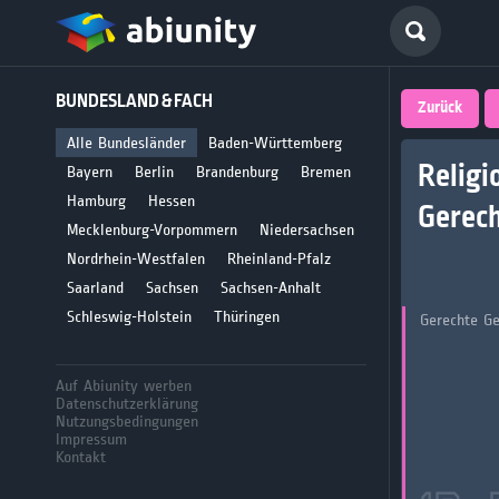
Deutsch
BUNDESLAND & FACH
größte 
Zurück
für Abi
Alle Bundesländer
Baden-Württemberg
Religi
Bayern
Berlin
Brandenburg
Bremen
Seit 2008
Hamburg
Hessen
Gerech
Mecklenburg-Vorpommern
Niedersachsen
Nordrhein-Westfalen
Rheinland-Pfalz
Saarland
Sachsen
Sachsen-Anhalt
Schleswig-Holstein
Thüringen
Gerechte Ge
Auf Abiunity werben
Datenschutzerklärung
Nutzungsbedingungen
Impressum
Kontakt