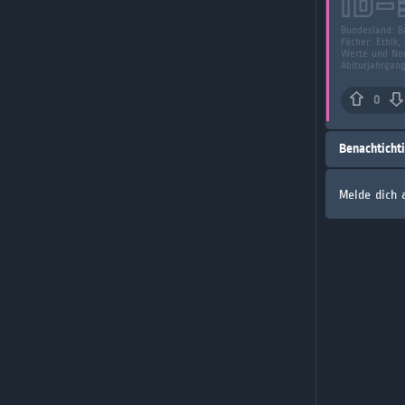
ID-
Bundesland:
B
Fächer:
Ethik,
Werte und No
Abiturjahrgan
0
Benachticht
Melde dich 