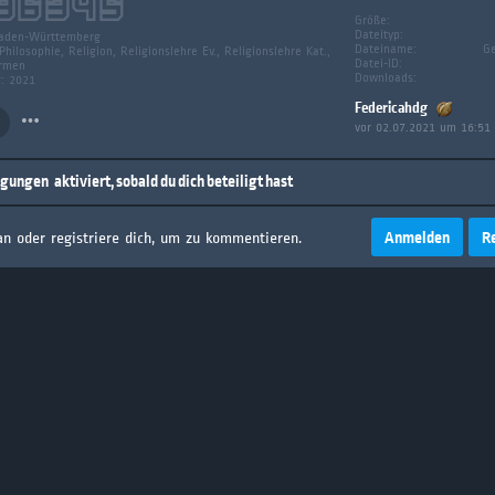
36345
Größe:
Dateityp:
aden-Württemberg
Dateiname:
Ge
 Philosophie, Religion, Religionslehre Ev., Religionslehre Kat.,
Datei-ID:
rmen
Downloads:
g: 2021
Federicahdg
vor 02.07.2021 um 16:51
igungen
aktiviert, sobald du dich beteiligt hast
Anmelden
R
an oder registriere dich, um zu kommentieren.