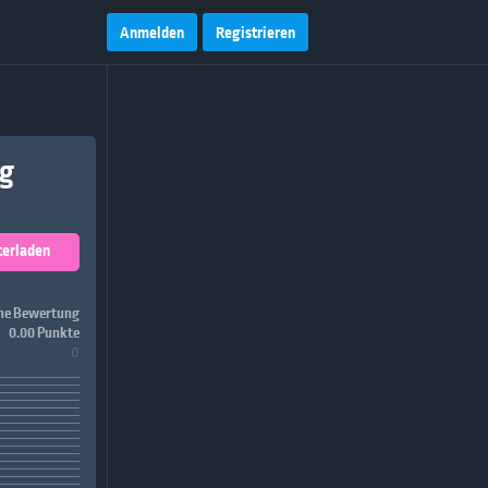
Anmelden
Registrieren
ng
terladen
ne Bewertung
0.00 Punkte
0