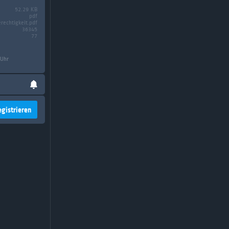
52.29 KB
pdf
rechtigkeit.pdf
36345
77
 Uhr
egistrieren