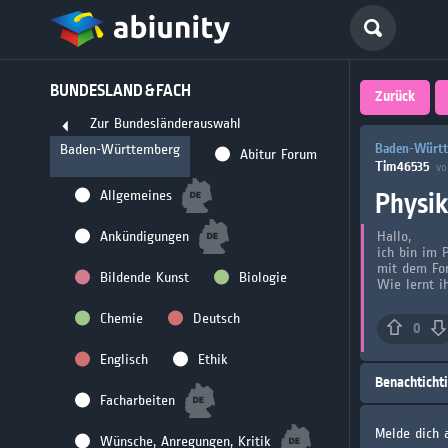
Deutsch
BUNDESLAND & FACH
größte 
Zurück
Zur Bundesländerauswahl
für Abi
Baden-Württ
Baden-Württemberg
Abitur Forum
Tim46535
vo
Seit 2008
Physik
Allgemeines
Ankündigungen
Hallo,
ich bin im 
mit dem For
Bildende Kunst
Biologie
Wie lernt i
Chemie
Deutsch
0
Englisch
Ethik
Benachticht
Facharbeiten
Melde dich 
Wünsche, Anregungen, Kritik