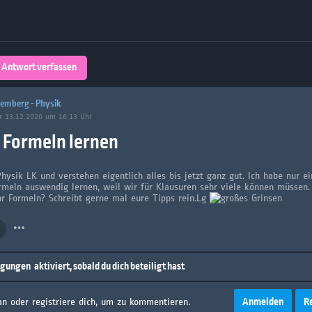
Über 32,800 Schülerarbeiten stehen
kostenfrei zur Verfügung
lands
Plattform
Antwort verfassen
turienten
emberg - Physik
r 13.12.2020 um 16:13 Uhr
 Formeln lernen
Physik LK und verstehen eigentlich alles bis jetzt ganz gut. Ich habe nur e
meln auswendig lernen, weil wir für Klausuren sehr viele können müssen.
hr Formeln? Schreibt gerne mal eure Tipps rein.Lg
igungen
aktiviert, sobald du dich beteiligt hast
Anmelden
R
an oder registriere dich, um zu kommentieren.