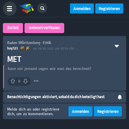
Anmelden
Registrieren
Zurück
Antwort verfassen
Baden-Württemberg - Ethik
hey123
vor 08.06.2021 um 15:54 Uhr
MET
Kann mir jemand sagen wie man das berechnet?
0
Benachtichtigungen
aktiviert, sobald du dich beteiligt hast
Melde dich an oder registriere
Anmelden
Registrieren
dich, um zu kommentieren.