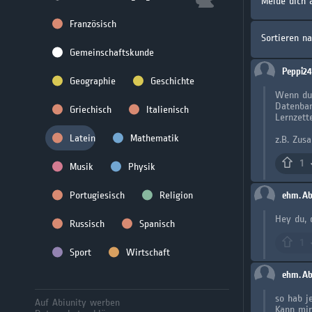
Melde dich 
Französisch
Sortieren n
Gemeinschaftskunde
Peppi24
Geographie
Geschichte
Wenn du 
Datenban
Griechisch
Italienisch
Lernzett
Latein
Mathematik
z.B. Zus
1
Musik
Physik
Portugiesisch
Religion
ehm. Ab
Hey du, d
Russisch
Spanisch
1
Sport
Wirtschaft
ehm. Ab
so hab j
Auf Abiunity werben
Kann mir