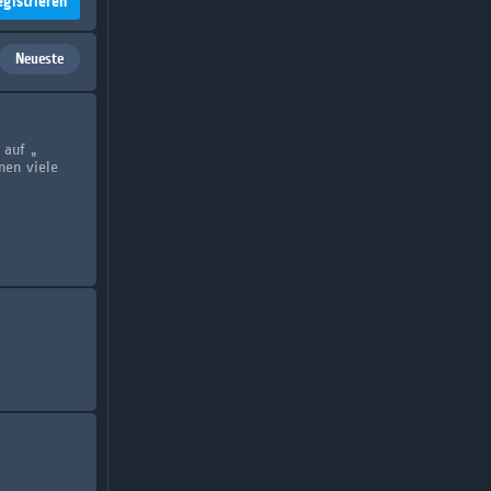
egistrieren
Neueste
 auf „
nen viele