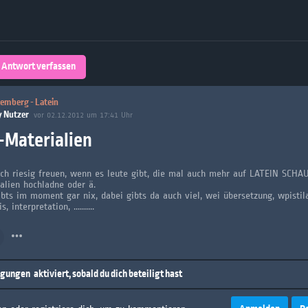
Über 32,800 Schülerarbeiten stehen
kostenfrei zur Verfügung
lands
Plattform
Antwort verfassen
turienten
mberg - Latein
y Nutzer
vor 02.12.2012 um 17:41 Uhr
-Materialien
ch riesig freuen, wenn es leute gibt, die mal auch mehr auf LATEIN SCH
alien hochladne oder ä.
ibts im moment gar nix, dabei gibts da auch viel, wei übersetzung, wpistil
, interpretation, ..........
igungen
aktiviert, sobald du dich beteiligt hast