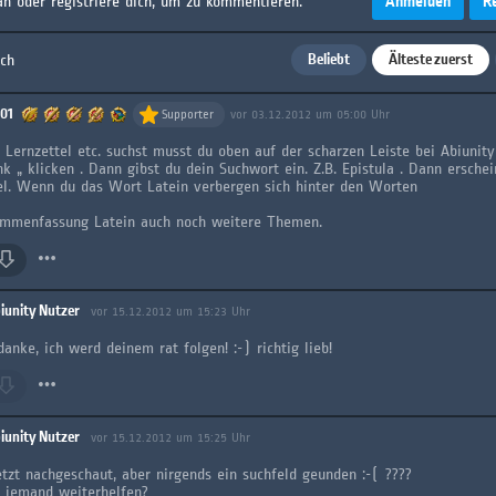
Anmelden
R
an oder registriere dich, um zu kommentieren.
Beliebt
Älteste zuerst
ach
01
Supporter
vor 03.12.2012 um 05:00 Uhr
Lernzettel etc. suchst musst du oben auf der scharzen Leiste bei Abiunity
k „ klicken . Dann gibst du dein Suchwort ein. Z.B. Epistula . Dann erschei
el. Wenn du das Wort Latein verbergen sich hinter den Worten
ammenfassung Latein auch noch weitere Themen.
iunity Nutzer
vor 15.12.2012 um 15:23 Uhr
anke, ich werd deinem rat folgen! :-) richtig lieb!
iunity Nutzer
vor 15.12.2012 um 15:25 Uhr
etzt nachgeschaut, aber nirgends ein suchfeld geunden :-( ????
 jemand weiterhelfen?