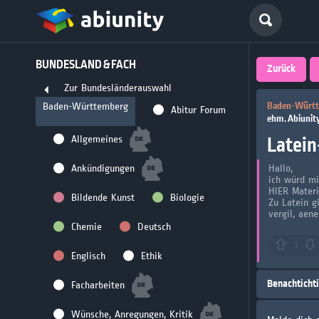
Deutsch
BUNDESLAND & FACH
größte 
Zurück
Zur Bundesländerauswahl
für Abi
Baden-Württe
Baden-Württemberg
Abitur Forum
ehm. Abiunit
Seit 2008
Latein
Allgemeines
Ankündigungen
Hallo,
ich würd mi
HIER Materi
Bildende Kunst
Biologie
Zu Latein g
vergil, aeneis
Chemie
Deutsch
1
Englisch
Ethik
Benachticht
Facharbeiten
Wünsche, Anregungen, Kritik