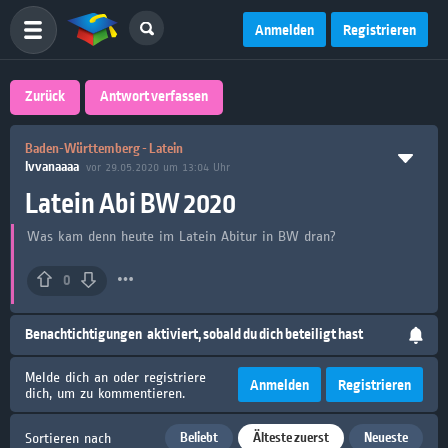
Anmelden
Registrieren
Zurück
Antwort verfassen
Baden-Württemberg - Latein
Ivvanaaaa
vor 29.05.2020 um 13:04 Uhr
Latein Abi BW 2020
Was kam denn heute im Latein Abitur in BW dran?
0
Benachtichtigungen
aktiviert, sobald du dich beteiligt hast
Melde dich an oder registriere
Anmelden
Registrieren
dich, um zu kommentieren.
Beliebt
Älteste zuerst
Neueste
Sortieren nach