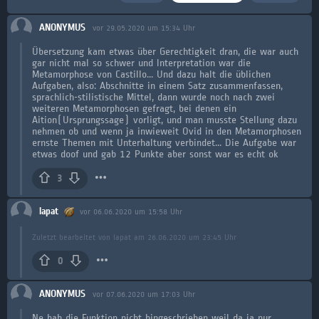
ANONYMUS
vor 29.05.2020 um 15:34 Uhr
Übersetzung kam etwas über Gerechtigkeit dran, die war auch
gar nicht mal so schwer und Interpretation war die
Metamorphose von Castillo... Und dazu halt die üblichen
Aufgaben, also: Abschnitte in einem Satz zusammenfassen,
sprachlich-stilistische Mittel, dann wurde noch nach zwei
weiteren Metamorphosen gefragt, bei denen ein
Aition(Ursprungssage) vorligt, und man musste Stellung dazu
nehmen ob und wenn ja inwieweit Ovid in den Metamorphosen
ernste Themen mit Unterhaltung verbindet... Die Aufgabe war
etwas doof und gab 12 Punkte aber sonst war es echt ok
3
lapat
vor 06.06.2020 um 15:58 Uhr
Zuletzt bearbeitet von lapat am 26.06.2020 um 23:45 Uhr
0
ANONYMUS
vor 07.06.2020 um 17:03 Uhr
Ne hab die Funktion nicht hingeschrieben weil da ja nur