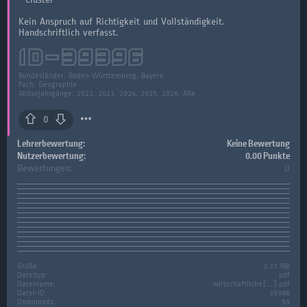
Kein Anspruch auf Richtigkeit und Vollständigkeit.
Handschriftlich verfasst.
ID-
39396
Bundesländer:
Baden-Württemberg, Bayern
Fach:
Geographie
Abiturjahrgänge: 2022, 2023, 2024, 2025, 2026, Alle
0
Lehrerbewertung:
Keine Bewertung
Nutzerbewertung:
0.00 Punkte
Bewertungen:
0
Größe:
3.37 MB
Dateityp:
pdf
Dateiname:
wirtschaftliche[...].pdf
Datei-ID:
39396
Downloads:
59