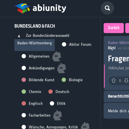
Deutsch
BUNDESLAND & FACH
größte 
Zurück
Zur Bundesländerauswahl
für Abi
Baden-Württ
Baden-Württemberg
Abitur Forum
BigU
vor 10.
Seit 2008
Frage
Allgemeines
Ankündigungen
HAllo,hat j
Bildende Kunst
Biologie
0
Chemie
Deutsch
Benachticht
Englisch
Ethik
Melde dich 
Facharbeiten
Wünsche, Anregungen, Kritik