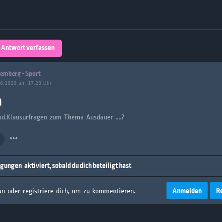
Über 32,800 Schülerarbeiten stehen
kostenfrei zur Verfügung
lands
Plattform
Antwort verfassen
turienten
emberg - Sport
06.2020 um 17:28 Uhr
n
md.Klausurfragen zum Thema Ausdauer ....?
igungen
aktiviert, sobald du dich beteiligt hast
Anmelden
R
an oder registriere dich, um zu kommentieren.