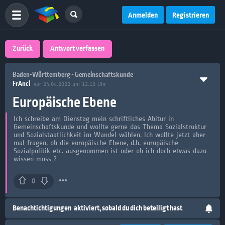
Anmelden
Registrieren
Zurück
Antwort verfassen
Baden-Württemberg - Gemeinschaftskunde
FrAnci
vor 24.04.2022 um 12:10 Uhr
Europäische Ebene
Ich schreibe am Dienstag mein schriftliches Abitur in
Gemeinschaftskunde und wollte gerne das Thema Sozialstruktur
und Sozialstaatlichkeit im Wandel wählen. Ich wollte jetzt aber
mal fragen, ob die europäische Ebene, d.h. europäische
Sozialpolitik etc. ausgenommen ist oder ob ich doch etwas dazu
wissen muss ?
0
Benachtichtigungen
aktiviert, sobald du dich beteiligt hast