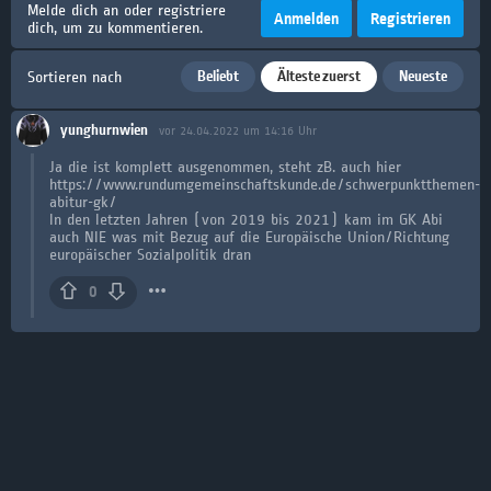
Melde dich an oder registriere
Anmelden
Registrieren
dich, um zu kommentieren.
Beliebt
Älteste zuerst
Neueste
Sortieren nach
yunghurnwien
vor 24.04.2022 um 14:16 Uhr
Ja die ist komplett ausgenommen, steht zB. auch hier
https://www.rundumgemeinschaftskunde.de/schwerpunktthemen-
abitur-gk/
In den letzten Jahren (von 2019 bis 2021) kam im GK Abi
auch NIE was mit Bezug auf die Europäische Union/Richtung
europäischer Sozialpolitik dran
0