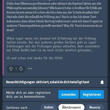
Ethischen Dilemma positionieren oder einfach ein Haufen Fakten aus der
Philosophie auswendig können? Wie kann ich das schreiben für Ethik am
besten lernen wenn ich schon ein bisschen aus der Schule draußen bin?
Und wie sieht die mündliche Prüfung aus? Auch so das ich einen Text
bekomme, dazu einen 10min Vortrag halten muss und mir dann Fragen zu
anderen Themengebieten gestellt werden? Was für Texte kommen da so
dran?
Wäre super wenn mir jemand mit Erfahrung bei der Prüfung
helfen könnte. Bei den anderen großen Fächern gibt es super
Erklärungen wie die Prüfungen genau ablaufen, aber zumindest
bei Ethik BaWü hab ich da noch nichts wirklich gefunden...
LG und schon mal danke für die Hilfe!
1
Benachtichtigungen
aktiviert, sobald du dich beteiligt hast
Melde dich an oder registriere
Anmelden
Registrieren
dich, um zu kommentieren.
Beliebt
Älteste zuerst
Neueste
Sortieren nach