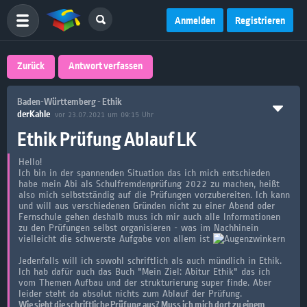
Anmelden
Registrieren
Zurück
Antwort verfassen
Baden-Württemberg - Ethik
derKahle
vor 23.07.2021 um 09:15 Uhr
Ethik Prüfung Ablauf LK
Hello!
Ich bin in der spannenden Situation das ich mich entschieden
habe mein Abi als Schulfremdenprüfung 2022 zu machen, heißt
also mich selbstständig auf die Prüfungen vorzubereiten. Ich kann
und will aus verschiedenen Gründen nicht zu einer Abend oder
Fernschule gehen deshalb muss ich mir auch alle Informationen
zu den Prüfungen selbst organisieren - was im Nachhinein
vielleicht die schwerste Aufgabe von allem ist
Jedenfalls will ich sowohl schriftlich als auch mündlich in Ethik.
Ich hab dafür auch das Buch "Mein Ziel: Abitur Ethik" das ich
vom Themen Aufbau und der strukturierung super finde. Aber
leider steht da absolut nichts zum Ablauf der Prüfung.
Wie sieht die schriftliche Prüfung aus? Muss ich mich dort zu einem