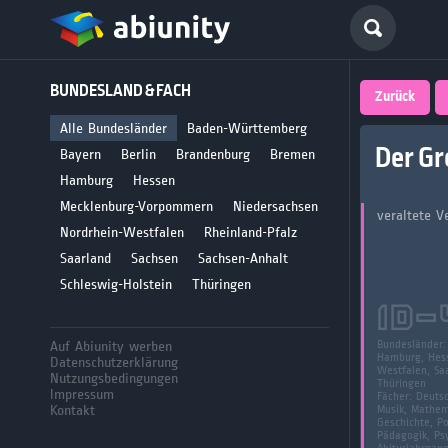
Deutsch
BUNDESLAND & FACH
größte 
Zurück
für Abi
Alle Bundesländer
Baden-Württemberg
Der Gr
Bayern
Berlin
Brandenburg
Bremen
Seit 2008
Hamburg
Hessen
Mecklenburg-Vorpommern
Niedersachsen
veraltete Ve
Nordrhein-Westfalen
Rheinland-Pfalz
Saarland
Sachsen
Sachsen-Anhalt
Schleswig-Holstein
Thüringen
ID-
Auf Abiunity werben
Bundesländer
Hamburg, Hess
Datenschutzerklärung
Westfalen, Saa
Nutzungsbedingungen
Thüringen
Impressum
Fächer:
Deutsc
Kontakt
Musik, Mathema
Geschichte, Po
Pädagogik, Psy