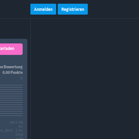
Anmelden
Registrieren
terladen
ne Bewertung
0.00 Punkte
0
199.5 KB
xls
e_Abir[...].xls
4518
1446