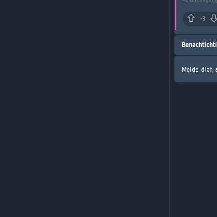
Abiturjahrgang
-3
Benachticht
Melde dich 