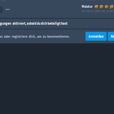
: Alle
Malabar
vor 06.12.2009 um 21:06
igungen
aktiviert, sobald du dich beteiligt hast
Anmelden
R
an oder registriere dich, um zu kommentieren.