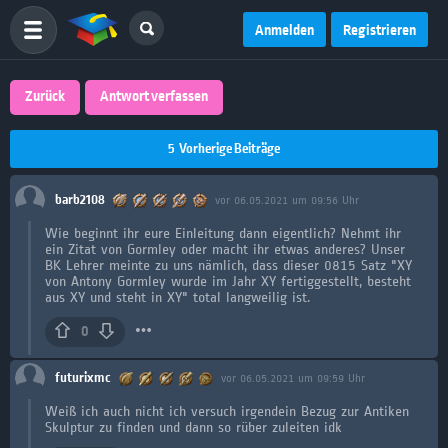
Anmelden
Registrieren
Zurück
Antwort verfassen
5
Vorherige Beiträge
barb2108
vor 06.05.2021 um 09:56 Uhr
Wie beginnt ihr eure Einleitung dann eigentlich? Nehmt ihr
ein Zitat von Gormley oder macht ihr etwas anderes? Unser
BK Lehrer meinte zu uns nämlich, dass dieser 0815 Satz "XY
von Antony Gormley wurde im Jahr XY fertiggestellt, besteht
aus XY und steht in XY" total langweilig ist.
0
futurixmc
vor 06.05.2021 um 09:59 Uhr
Weiß ich auch nicht ich versuch irgendein Bezug zur Antiken
Skulptur zu finden und dann so rüber zuleiten idk