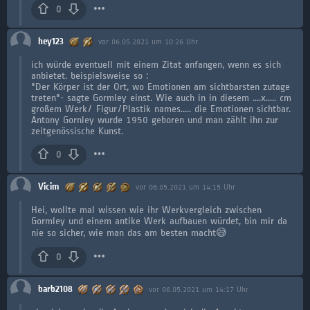
0
hey123
vor 06.05.2021 um 10:26 Uhr
ich würde eventuell mit einem Zitat anfangen, wenn es sich
anbietet. beispielsweise so :
"Der Körper ist der Ort, wo Emotionen am sichtbarsten zutage
treten"- sagte Gormley einst. Wie auch in in diesem ....x..... cm
großem Werk/ Figur/Plastik names..... die Emotionen sichtbar.
Antony Gornley wurde 1950 geboren und man zählt ihn zur
zeitgenössische Kunst.
0
Vicim
vor 06.05.2021 um 14:15 Uhr
Hei, wollte mal wissen wie ihr Werkvergleich zwischen
Gormley und einem antike Werk aufbauen würdet, bin mir da
nie so sicher, wie man das am besten macht😅
0
barb2108
vor 06.05.2021 um 14:17 Uhr