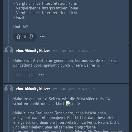
- Vergleichende Interpretation: Form
- vergleichende Interpretation: Raum
- Vergleichende Interpretation: Licht
- Fazit
Und ihr?
0
ehm. Abiunity Nutzer
vor 07.05.2021 um 14:42 Uhr
Habe auch Architektur genommen, bei uns wurde aber auch
Landschaft vorausgewählt durch unsere Lehrerin.
1
ehm. Abiunity Nutzer
vor 07.05.2021 um 14:45 Uhr
Habe insgesamt 18 Seiten, wie die Mitschüler teils 24
schaffen bleibt mir unerklärt
Habe zuerst Steilneset Geschichte, dann beschrieben,
analysiert dann Almannajuvet Geschichte, dann beschrieben
analysiert und dann die Interpretation zu Form, Raum, Licht
und abschließend paar allgemeine biografische
Interpretationen und noch lobende Worte für Zumthor, kommt