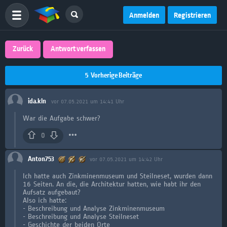
Anmelden
Registrieren
Zurück
Antwort verfassen
5
Vorherige Beiträge
ida.kln
vor 07.05.2021 um 14:41 Uhr
War die Aufgabe schwer?
0
Anton753
vor 07.05.2021 um 14:42 Uhr
Ich hatte auch Zinkminenmuseum und Steilneset, wurden dann
16 Seiten. An die, die Architektur hatten, wie habt ihr den
Aufsatz aufgebaut?
Also ich hatte:
- Beschreibung und Analyse Zinkminenmuseum
- Beschreibung und Analyse Steilneset
- Geschichte der beiden Orte