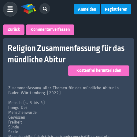
Anmelden
Registrieren
Zurück
Kommentar verfassen
Religion Zusammenfassung für das
mündliche Abitur
Kostenfrei herunterladen
Zusammenfassung aller Themen für das mündliche Abitur in
Baden-Württemberg (2022)
Mensch (s. 3 bis 5)
Imago Dei
Menschenwürde
Gewissen
Freiheit
Sünde
Seele
Menschenbild (christlich, naturwissenschaftlich und ein