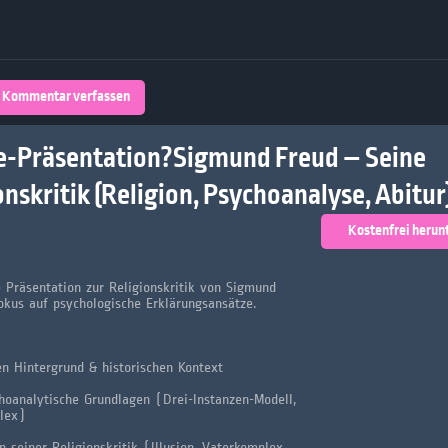
Über 32,800 Schülerarbeiten stehen
kostenfrei zur Verfügung
lands
Plattform
Kommentar verfassen
turienten
e-Präsentation?Sigmund Freud – Seine
onskritik (Religion, Psychoanalyse, Abitur
Kostenfrei herun
Präsentation zur Religionskritik von Sigmund
okus auf psychologische Erklärungsansätze.
en Hintergrund & historischen Kontext
hoanalytische Grundlagen (Drei-Instanzen-Modell,
lex)
n seiner Religionskritik (Illusion, Vaterkomplex,