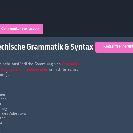
Über 32,800 Schülerarbeiten stehen
kostenfrei zur Verfügung
lands
Plattform
Kommentar verfassen
turienten
echische Grammatik & Syntax
Kostenfrei herun
ne sehr ausführliche Sammlung von
Grammatik,
& Konjugation, Pronomen uvm.
in Fach Griechisch
urs).
onen
onen
n
rung
g des Adjektivs
ter
ta
k