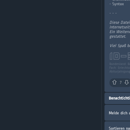
- Syntax
- - -
Diese Datei
Internetsei
Ein Weiterv
gestattet.
Viel Spaß b
ID-
Bundesland:
B
Fach:
Griechis
Abiturjahrgan
7
Benachticht
Melde dich 
Sortieren n