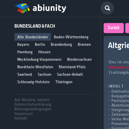
Deutsch
BUNDESLAND & FACH
größte 
Zurück
für Abi
Alle Bundesländer
Baden-Württemberg
Altgri
Bayern
Berlin
Brandenburg
Bremen
Seit 2008
Hamburg
Hessen
Mecklenburg-Vorpommern
Niedersachsen
Dies ist ei
Nordrhein-Westfalen
Rheinland-Pfalz
Deklination 
(Leistungsk
Saarland
Sachsen
Sachsen-Anhalt
Schleswig-Holstein
Thüringen
I N H A L T
- Deklinati
- Konjugati
Auf Abiunity werben
- Paritzipie
Datenschutzerklärung
- Akzentuie
Nutzungsbedingungen
- Steigerun
Impressum
- Zahlenwör
Kontakt
- Verba Mu
- Pronomen
- Grammati