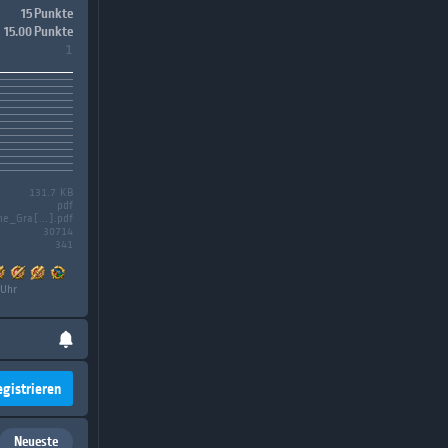
15 Punkte
15.00 Punkte
1
131.7 KB
pdf
he_Gra[...].pdf
30714
341
 Uhr
egistrieren
Neueste