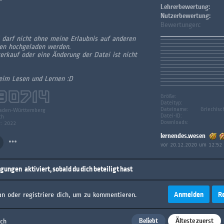
Lehrerbewertung:
Nutzerbewertung:
Bewertungen:
 darf nicht ohne meine Erlaubnis auf anderen
ten hochgeladen werden.
erkauf oder eine Änderung der Datei ist nicht
eim Lesen und Lernen :D
30714
Größe:
Dateityp:
Dateiname:
Griechisc
aden-Württemberg
Datei-ID:
ch
Downloads:
g: 2022
lernendes.wesen
vor 20.12.2020 um 12:52
igungen
aktiviert, sobald du dich beteiligt hast
Anmelden
R
an oder registriere dich, um zu kommentieren.
Beliebt
Älteste zuerst
ach