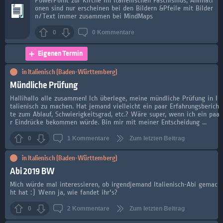
PowerPoint zur Kirche im italienischen Faschismus, Animati
onen sind nur erscheinen bei den Bildern &Pfeile mit Bilder
n/Text immer zusammen bei MindMaps
0
0
Kommentare
Eigenen Termin
in
Italienisch (Baden-Württemberg)
Mündliche Prüfung
Hallihallo alle zusammen! Ich überlege, meine mündliche Prüfung in I
talienisch zu machen. Hat jemand vielleicht ein paar Erfahrungsberich
te zum Ablauf, Schwierigkeitsgrad, etc.? Wäre super, wenn ich ein paa
r Eindrücke bekommen würde. Bin mir mit meiner Entscheidung ...
0
1
Kommentare
Zum letzten Beitrag
in
Italienisch (Baden-Württemberg)
Abi 2019 BW
Mich würde mal interessieren, ob irgendjemand Italienisch-Abi gemac
ht hat :) Wenn ja, wie fandet ihr's?
0
2
Kommentare
Zum letzten Beitrag